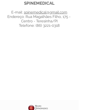
SPINEMEDICAL
E-mail:
spinemedical@gmail.com
Endereço: Rua Magalhães Filho, 175 -
Centro - Teresinha/PI
Telefone:
(86) 3221-0318
COLUNA
NEUROCIRURIGIA
EQUIPAMENTOS
ACESSÓRIOS
BIOLÓGICOS
INSTRUMENTAIS