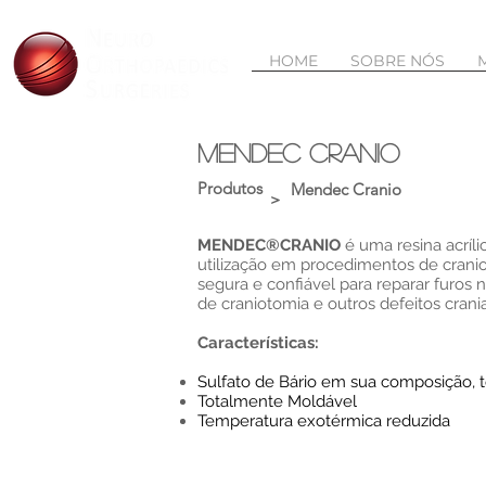
HOME
SOBRE NÓS
mendec Cranio
Produtos
Mendec Cranio
>
MENDEC®CRANIO
é uma resina acríl
utilização em procedimentos de cranio
segura e confiável para reparar furos n
de craniotomia e outros defeitos crani
Características:
Sulfato de Bário em sua composição, 
Totalmente Moldável
Temperatura exotérmica reduzida